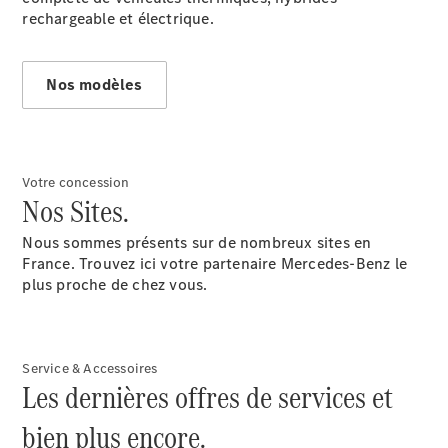
rechargeable et électrique.
Nos modèles
Après-vente
Mercedes-
Benz
Votre concession
Services
Nos Sites.
d'entretien
Accessoires
Nous sommes présents sur de nombreux sites en
d’origine
France. Trouvez ici votre partenaire Mercedes-Benz le
plus proche de chez vous.
Prendre un
rendez-
vous SAV
Rechercher
Service & Accessoires
un
Les dernières offres de services et
Distributeur
bien plus encore.