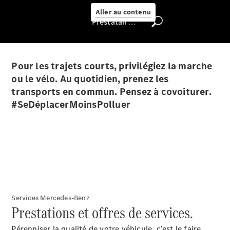
Select
Aller au contenu
Prestataire / Protection des données
Trouver un
véhicule
d'occasion
Pour les trajets courts, privilégiez la marche
Rechercher
un
ou le vélo. Au quotidien, prenez les
Distributeur
transports en commun. Pensez à covoiturer.
#SeDéplacerMoinsPolluer
Nous trouver
Services Mercedes-Benz
Prestations et offres de services.
Pérenniser la qualité de votre véhicule, c’est le faire